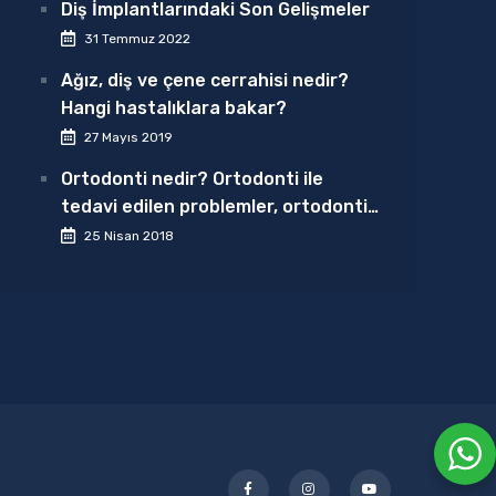
Diş İmplantlarındaki Son Gelişmeler
31 Temmuz 2022
Ağız, diş ve çene cerrahisi nedir?
Hangi hastalıklara bakar?
27 Mayıs 2019
Ortodonti nedir? Ortodonti ile
tedavi edilen problemler, ortodontik
tedavi nasıl olur?
25 Nisan 2018