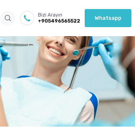
Bizi Arayın
Whatsapp
+905496565522