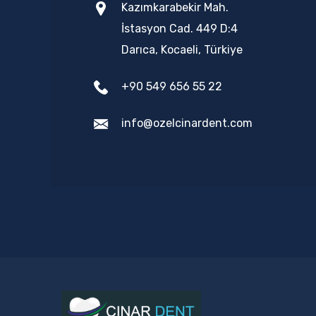
Kazımkarabekir Mah.
İstasyon Cad. 449 D:4
Darıca, Kocaeli, Türkiye
+90 549 656 55 22
info@ozelcinardent.com