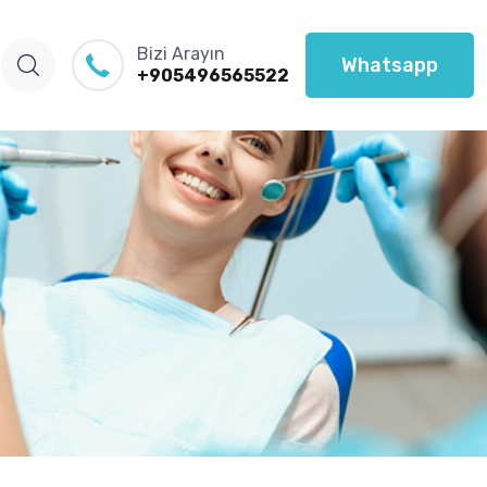
Bizi Arayın
Whatsapp
+905496565522