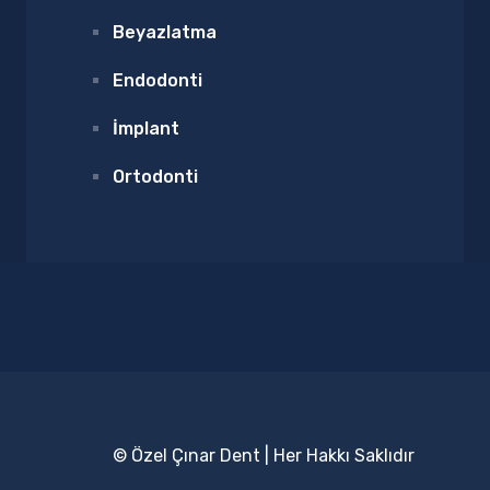
Beyazlatma
Endodonti
İmplant
Ortodonti
© Özel Çınar Dent | Her Hakkı Saklıdır