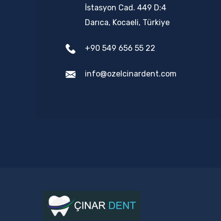
İstasyon Cad. 449 D:4
Darıca, Kocaeli, Türkiye
+90 549 656 55 22
info@ozelcinardent.com