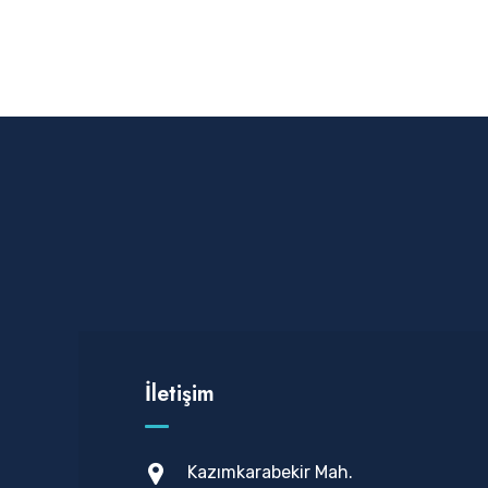
İletişim
Kazımkarabekir Mah.