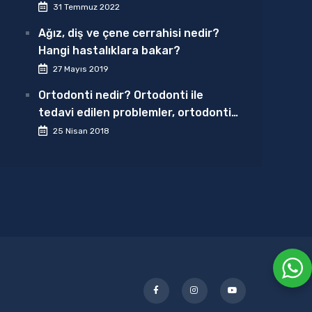
31 Temmuz 2022
Ağız, diş ve çene cerrahisi nedir?
Hangi hastalıklara bakar?
27 Mayıs 2019
Ortodonti nedir? Ortodonti ile
tedavi edilen problemler, ortodontik
tedavi nasıl olur?
25 Nisan 2018